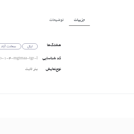
جزییات
توضیحات
هشتگ‌ها
اپال
سعادت آباد
کد شناسایی
lo-1-4-mgtmaa-tgr-l
نوع‌نمایش
بنر ثابت